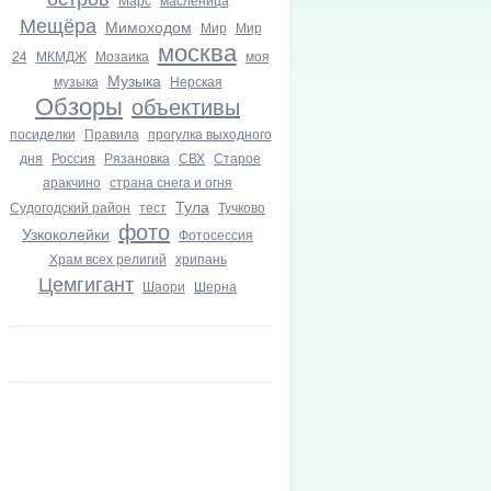
Мещёра
Мимоходом
Мир
Мир
москва
24
МКМДЖ
Мозаика
моя
Музыка
музыка
Нерская
Обзоры
объективы
посиделки
Правила
прогулка выходного
дня
Россия
Рязановка
СВХ
Старое
аракчино
страна снега и огня
Тула
Судогодский район
тест
Тучково
фото
Узкоколейки
Фотосессия
Храм всех религий
хрипань
Цемгигант
Шаори
Шерна