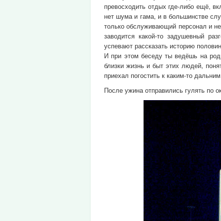
превосходить отдых где-либо ещё, в
нет шума и гама, и в большинстве сл
только обслуживающий персонал и не
заводится какой-то задушевный раз
успевают рассказать историю половин
И при этом беседу ты ведёшь на род
близки жизнь и быт этих людей, пон
приехал погостить к каким-то дальним
После ужина отправились гулять по о