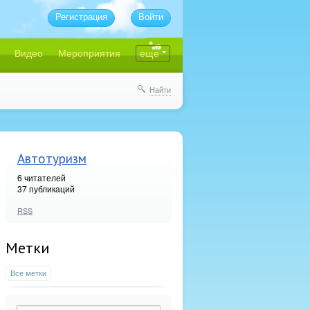
Регистрация
Войти
Видео
Мероприятия
еще
Найти
Автотуризм
6
читателей
37 публикаций
RSS
Метки
Все метки