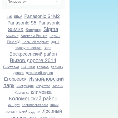
Panasonic S1M2
65м²
4x5
Panasonic S5
Panasonic
Sigma
S5M2X
Samyang
Алексей Вишня
Абхазия
Барыш
БКМЖД
Большой формат
ВДНХ
велопутешествие
Воря
Воскресенский район
Вызов дороге 2014
Выставка
Вышивки
Готовка
дальняк
Дорога
Дюкинский карьер
Измайловский
Егорьевск
парк
инструкция
искусство
Казань
климовка
Камчатка
Коломенский район
концерт
Космическая сага
Крым
Лосиный
лопатинский рудник
остров
Марс
масленица