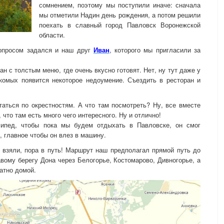
сомнением, поэтому мы поступили иначе: сначала
мы отметили Надин день рождения, а потом решили
поехать в славный город Павловск Воронежской
области.
вопросом задался и наш друг
Иван
, которого мы пригласили за
н с толстым меню, где очень вкусно готовят. Нет, ну тут даже у
комых появится некоторое недоумение. Съездить в ресторан и
таться по окрестностям. А что там посмотреть? Ну, все вместе
 что там есть много чего интересного. Ну и отлично!
сипед, чтобы пока мы будем отдыхать в Павловске, он смог
, главное чтобы он влез в машину.
 взяли, пора в путь! Маршрут наш предполагал прямой путь до
авому берегу Дона через Белогорье, Костомарово, Дивногорье, а
атно домой.