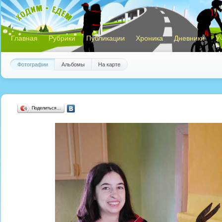
Главная
Рубрики
Публикации
Хроника
Дневники
У
Фотографии
Альбомы
На карте
Поделиться…