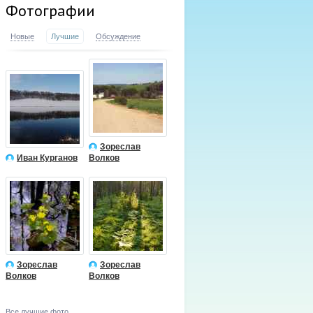
Фотографии
Новые
Лучшие
Обсуждение
Зореслав
Иван Курганов
Волков
Зореслав
Зореслав
Волков
Волков
Все лучшие фото