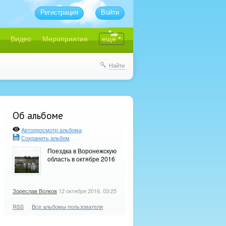
Регистрация
Войти
Видео
Мероприятия
еще
Найти
Об альбоме
Автопросмотр альбома
Сохранить альбом
Поездка в Воронежскую
область в октябре 2016
Зореслав Волков
12 октября 2016, 03:25
RSS
·
Все альбомы пользователя