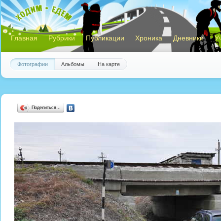
Главная
Рубрики
Публикации
Хроника
Дневники
У
Фотографии
Альбомы
На карте
Поделиться…