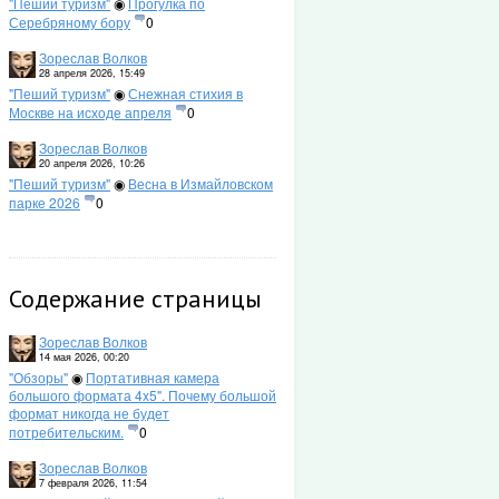
"Пеший туризм"
◉
Прогулка по
Серебряному бору
0
Зореслав Волков
28 апреля 2026, 15:49
"Пеший туризм"
◉
Снежная стихия в
Москве на исходе апреля
0
Зореслав Волков
20 апреля 2026, 10:26
"Пеший туризм"
◉
Весна в Измайловском
парке 2026
0
Содержание страницы
Зореслав Волков
14 мая 2026, 00:20
"Обзоры"
◉
Портативная камера
большого формата 4x5". Почему большой
формат никогда не будет
потребительским.
0
Зореслав Волков
7 февраля 2026, 11:54