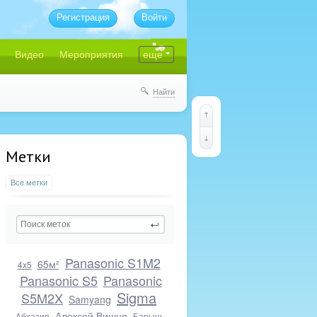
Регистрация
Войти
Видео
Мероприятия
еще
Найти
Метки
Все метки
Panasonic S1M2
65м²
4x5
Panasonic S5
Panasonic
Sigma
S5M2X
Samyang
Алексей Вишня
Абхазия
Барыш