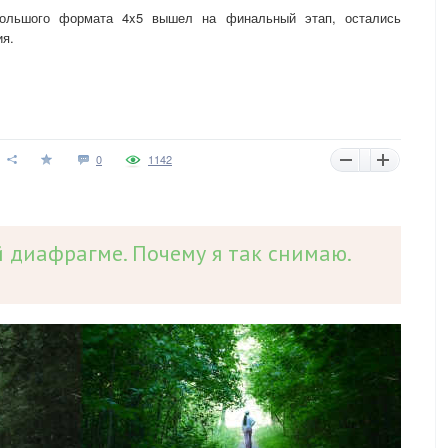
ольшого формата 4x5 вышел на финальный этап, остались
ия.
0
1142
 диафрагме. Почему я так снимаю.