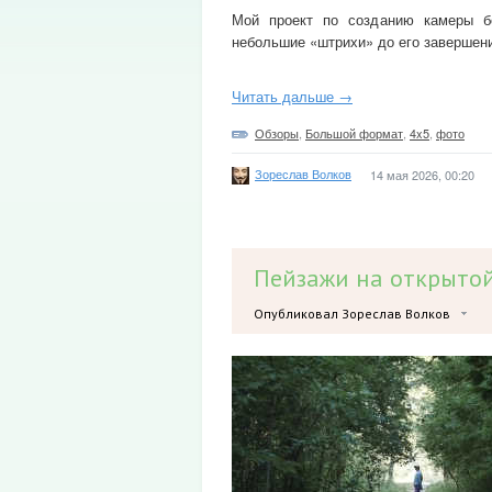
Мой проект по созданию камеры б
небольшие «штрихи» до его завершен
Читать дальше →
Обзоры
,
Большой формат
,
4x5
,
фото
Зореслав Волков
14 мая 2026, 00:20
Пейзажи на открытой
Опубликовал Зореслав Волков