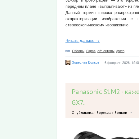
переднем плане «выпрыгивают» из пл
Данный термин широко распростран
охарактеризации изображения с 
стереоскопическому изоражению.
Читать дальше →
Обзоры
,
Sigma
,
объективы
,
фото
Зореслав Волков
6 февраля 2026, 15:0
Panasonic S1M2 - каж
GX7.
Опубликовал Зореслав Волков