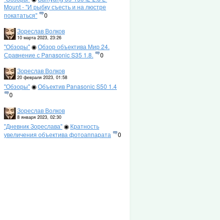
Mount - "И рыбку съесть и на люстре
покататься"
0
Зореслав Волков
10 марта 2023, 23:26
"Обзоры"
◉
Обзор объектива Мир 24.
Сравнение с Panasonic S35 1.8.
0
Зореслав Волков
20 февраля 2023, 01:58
"Обзоры"
◉
Объектив Panasonic S50 1.4
0
Зореслав Волков
8 января 2023, 02:30
"Дневник Зореслава"
◉
Кратность
увеличения объектива фотоаппарата
0