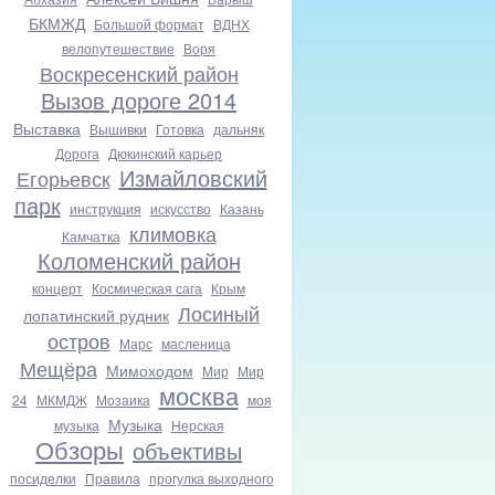
БКМЖД
Большой формат
ВДНХ
велопутешествие
Воря
Воскресенский район
Вызов дороге 2014
Выставка
Вышивки
Готовка
дальняк
Дорога
Дюкинский карьер
Измайловский
Егорьевск
парк
инструкция
искусство
Казань
климовка
Камчатка
Коломенский район
концерт
Космическая сага
Крым
Лосиный
лопатинский рудник
остров
Марс
масленица
Мещёра
Мимоходом
Мир
Мир
москва
24
МКМДЖ
Мозаика
моя
Музыка
музыка
Нерская
Обзоры
объективы
посиделки
Правила
прогулка выходного