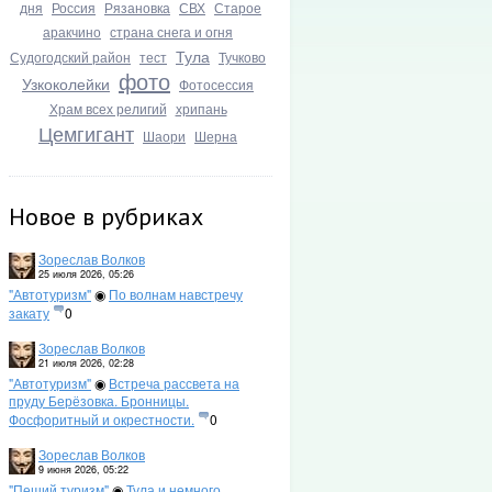
дня
Россия
Рязановка
СВХ
Старое
аракчино
страна снега и огня
Тула
Судогодский район
тест
Тучково
фото
Узкоколейки
Фотосессия
Храм всех религий
хрипань
Цемгигант
Шаори
Шерна
Новое в рубриках
Зореслав Волков
25 июля 2026, 05:26
"Автотуризм"
◉
По волнам навстречу
закату
0
Зореслав Волков
21 июля 2026, 02:28
"Автотуризм"
◉
Встреча рассвета на
пруду Берёзовка. Бронницы.
Фосфоритный и окрестности.
0
Зореслав Волков
9 июня 2026, 05:22
"Пеший туризм"
◉
Тула и немного