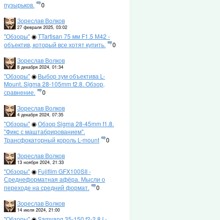
пузырьков.
0
Зореслав Волков
27 февраля 2025, 03:02
"Обзоры"
◉
TTartisan 75 мм F1.5 М42 -
объектив, который все хотят купить.
0
Зореслав Волков
8 декабря 2024, 01:34
"Обзоры"
◉
Выбор зум объектива L-
Mount. Sigma 28-105mm f2.8. Обзор,
сравнение.
0
Зореслав Волков
4 декабря 2024, 07:35
"Обзоры"
◉
Обзор Sigma 28-45mm f1.8.
"Фикс с маштабрированием".
Трансфокаторный король L-mount
0
Зореслав Волков
13 ноября 2024, 21:33
"Обзоры"
◉
Fujifilm GFX100SII -
Среднеформатная афёра. Мысли о
переходе на средний формат.
0
Зореслав Волков
14 июля 2024, 21:00
"Обзоры"
◉
Samyang 35-150 f2-2.8 L-