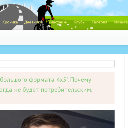
Хроника
Дневники
Участники
Клубы
Галерея
Музыка
большого формата 4x5". Почему
гда не будет потребительским.