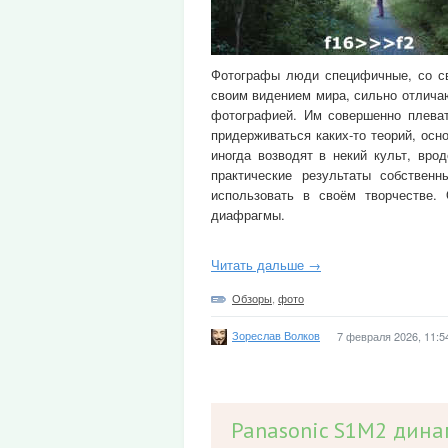
Фотографы люди специфичные, со сво
своим видением мира, сильно отлича
фотографией. Им совершенно плеват
придерживаться каких-то теорий, осн
иногда возводят в некий культ, вро
практические результаты собстве
использовать в своём творчестве.
диафрагмы.
Читать дальше →
Обзоры
,
фото
Зореслав Волков
7 февраля 2026, 11:5
Panasonic S1M2 дина