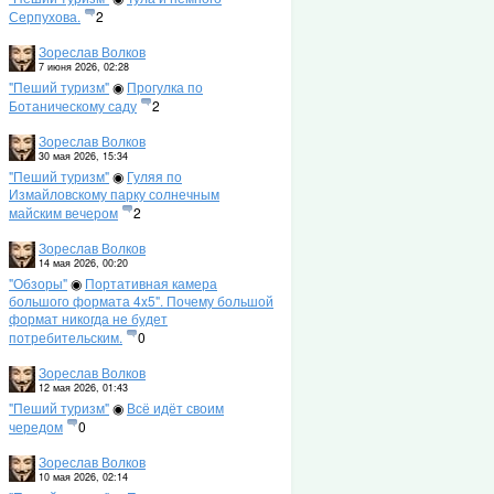
Серпухова.
2
Зореслав Волков
7 июня 2026, 02:28
"Пеший туризм"
◉
Прогулка по
Ботаническому саду
2
Зореслав Волков
30 мая 2026, 15:34
"Пеший туризм"
◉
Гуляя по
Измайловскому парку солнечным
майским вечером
2
Зореслав Волков
14 мая 2026, 00:20
"Обзоры"
◉
Портативная камера
большого формата 4x5". Почему большой
формат никогда не будет
потребительским.
0
Зореслав Волков
12 мая 2026, 01:43
"Пеший туризм"
◉
Всё идёт своим
чередом
0
Зореслав Волков
10 мая 2026, 02:14