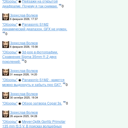
"Обзоры"
◉
Пейзажи на открытой
диафрагме. Почему я так снимаю.
0
Зореслав Волков
6 февраля 2026, 17:37
"Обзоры"
◉
Panasonic S1M2
динамический диапазон. GFX не нужен.
0
Зореслав Волков
6 февраля 2026, 15:08
"Обзоры"
◉
3d-pop в фотографии.
Сравнение Sigma 35mm f1.2 двух
поколений.
0
Зореслав Волков
31 января 2026, 14:20
"Обзоры"
◉
Panasonic S1M2 - кажется
можно выдохнуть и забыть про GX7.
0
Зореслав Волков
30 октября 2025, 19:34
"Обзоры"
◉
Обзор затвора Copal 3s.
0
Зореслав Волков
26 апреля 2025, 04:28
"Обзоры"
◉
Meyer-Optik Gorlitz Primotar
135 mm f3.5 V. В поисках волшебных