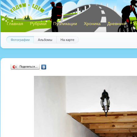
Главная
Рубрики
Публикации
Хроника
Дневники
У
Фотографии
Альбомы
На карте
Поделиться…