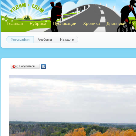
Главная
Рубрики
Публикации
Хроника
Дневники
У
Фотографии
Альбомы
На карте
Поделиться…