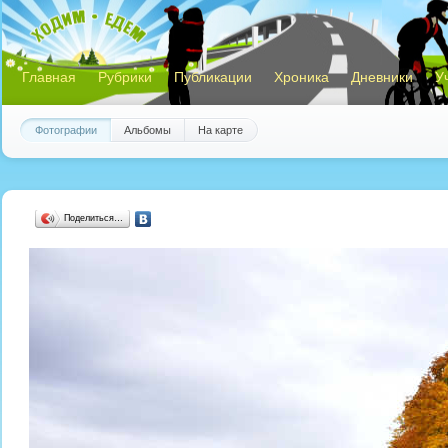
Главная
Рубрики
Публикации
Хроника
Дневники
У
Фотографии
Альбомы
На карте
Поделиться…