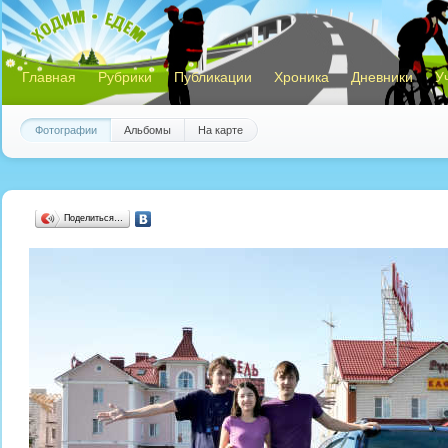
Главная
Рубрики
Публикации
Хроника
Дневники
У
Фотографии
Альбомы
На карте
Поделиться…