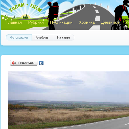
Главная
Рубрики
Публикации
Хроника
Дневники
У
Фотографии
Альбомы
На карте
Поделиться…