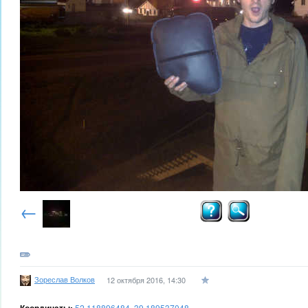
←
Зореслав Волков
12 октября 2016, 14:30
52.118896484, 39.189537048