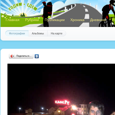
Главная
Рубрики
Публикации
Хроника
Дневники
У
Фотографии
Альбомы
На карте
Поделиться…