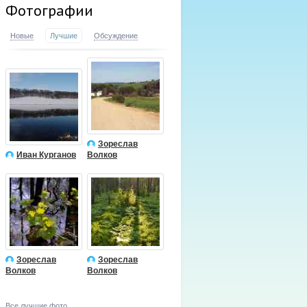
Фотографии
Новые
Лучшие
Обсуждение
Зореслав
Иван Курганов
Волков
Зореслав
Зореслав
Волков
Волков
Все лучшие фото