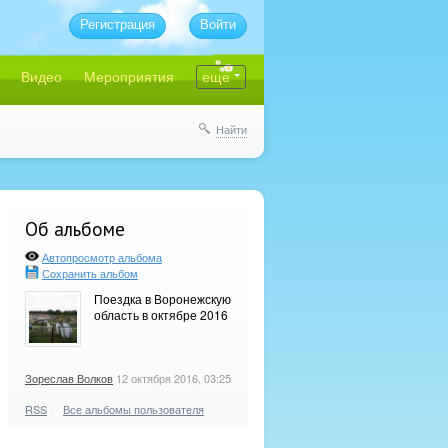
Регистрация
Войти
Видео
Мероприятия
еще
Найти
Об альбоме
Автопросмотр альбома
Сохранить альбом
Поездка в Воронежскую
область в октябре 2016
Зореслав Волков
12 октября 2016, 03:25
RSS
·
Все альбомы пользователя