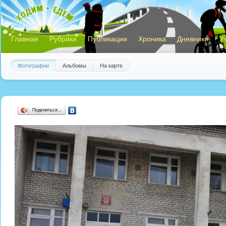
Главная
Рубрики
Публикации
Хроника
Дневники
У
Фотографии
Альбомы
На карте
Поделиться…