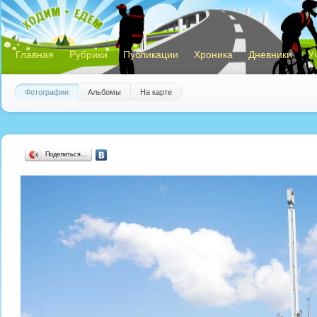
Главная
Рубрики
Публикации
Хроника
Дневники
У
Фотографии
Альбомы
На карте
Поделиться…