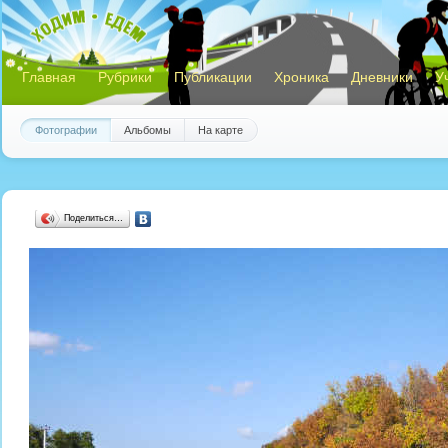
Главная
Рубрики
Публикации
Хроника
Дневники
У
Фотографии
Альбомы
На карте
Поделиться…