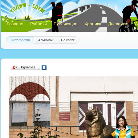
Главная
Рубрики
Публикации
Хроника
Дневники
У
Фотографии
Альбомы
На карте
Поделиться…