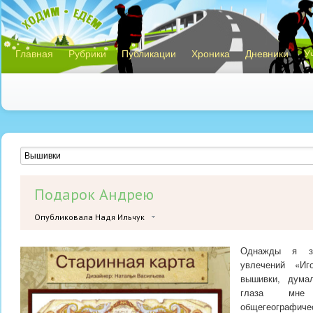
Главная
Рубрики
Публикации
Хроника
Дневники
У
Подарок Андрею
Опубликовала Надя Ильчук
Однажды я з
увлечений «Иг
вышивки, дума
глаза мне
общегеографич