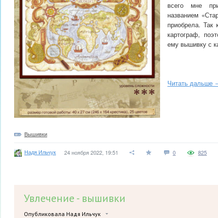
всего мне пр
названием «Стар
приобрела. Так 
картограф, поэ
ему вышивку с к
Читать дальше 
Вышивки
Надя Ильчук
24 ноября 2022, 19:51
0
825
Увлечение - вышивки
Опубликовала Надя Ильчук