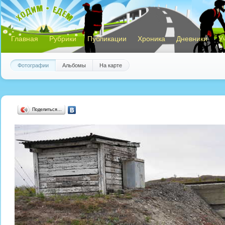
Главная
Рубрики
Публикации
Хроника
Дневники
У
Фотографии
Альбомы
На карте
Поделиться…