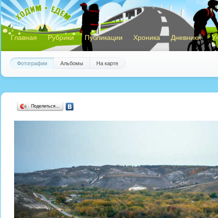
Главная
Рубрики
Публикации
Хроника
Дневники
У
Фотографии
Альбомы
На карте
Поделиться…