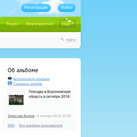
Регистрация
Войти
Видео
Мероприятия
еще
Найти
Об альбоме
Автопросмотр альбома
Сохранить альбом
Поездка в Воронежскую
область в октябре 2016
Зореслав Волков
12 октября 2016, 03:25
RSS
·
Все альбомы пользователя