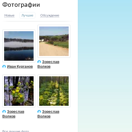
Фотографии
Новые
Лучшие
Обсуждение
Зореслав
Иван Курганов
Волков
Зореслав
Зореслав
Волков
Волков
Все лучшие фото