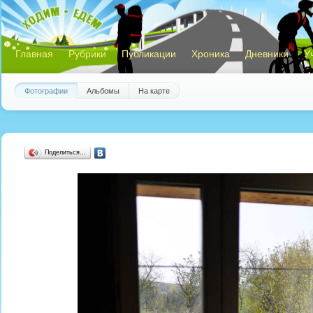
Главная
Рубрики
Публикации
Хроника
Дневники
У
Фотографии
Альбомы
На карте
Поделиться…