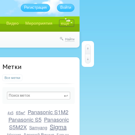
Регистрация
Войти
Видео
Мероприятия
еще
Найти
Метки
Все метки
Panasonic S1M2
65м²
4x5
Panasonic S5
Panasonic
Sigma
S5M2X
Samyang
Алексей Вишня
Абхазия
Барыш