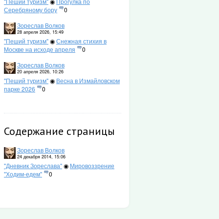
"Пеший туризм"
◉
Прогулка по
Серебряному бору
0
Зореслав Волков
28 апреля 2026, 15:49
"Пеший туризм"
◉
Снежная стихия в
Москве на исходе апреля
0
Зореслав Волков
20 апреля 2026, 10:26
"Пеший туризм"
◉
Весна в Измайловском
парке 2026
0
Содержание страницы
Зореслав Волков
24 декабря 2014, 15:06
"Дневник Зореслава"
◉
Мировоззрение
"Ходим-едем"
0