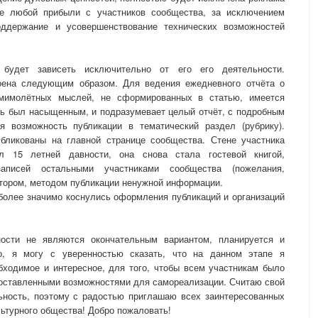
е любой прибыли с участников сообщества, за исключением
оддержание и усовершенствование технических возможностей
 будет зависеть исключительно от его его деятельности.
оена следующим образом. Для ведения ежедневного отчёта о
мимолётных мыслей, не сформированных в статью, имеется
нь был насыщенным, и подразумевает целый отчёт, с подробным
 возможность публикации в тематический раздел (рубрику).
бликованы на главной странице сообщества. Стене участника
л 15 летней давности, она снова стала гостевой книгой,
аписей остальными участниками сообщества (пожелания,
втором, методом публикации ненужной информации.
более значимо коснулись оформления публикаций и организаций
ости не являются окончательным вариантом, планируется и
о, я могу с уверенностью сказать, что на данном этапе я
бходимое и интересное, для того, чтобы всем участникам было
доставленными возможностями для самореализации. Считаю свой
ность, поэтому с радостью приглашаю всех заинтересованных
льтурного общества! Добро пожаловать!