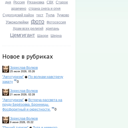
дня
Россия
Рязановка
СВХ
Старое
аракчино
страна снега и огня
Тула
Судогодский район
тест
Тучково
фото
Узкоколейки
Фотосессия
Храм всех религий
хрипань
Цемгигант
Шаори
Шерна
Новое в рубриках
Зореслав Волков
25 июля 2026, 05:26
"Автотуризм"
◉
По волнам навстречу
закату
0
Зореслав Волков
21 июля 2026, 02:28
"Автотуризм"
◉
Встреча рассвета на
пруду Берёзовка. Бронницы.
Фосфоритный и окрестности.
0
Зореслав Волков
9 июня 2026, 05:22
"Пеший туризм"
◉
Тула и немного