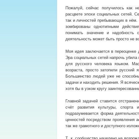
Пожалуй, сейчас получилось как не
расцвете эпохи социальных сетей. С
так и личностей пребывающих в нём.
зомбированы однотипными действи
понимать значение и надобность с
деятельность может быть просто не в
Моя идея заключается в переоценке 
Эра социальных сетей напрочь убила 
для русского человека языком. Ма
возраста, просто затопили русский 
Большинство людей уже не способны
задачи и находить решения. Я всячес
хотя бы в узком кругу заинтересованн
Главной задачей ставится отстранен
счёт развития культуры, спорта 
подразумевается форма деятельност
ценностей посредством проявления ас
так же грамотного и доступного изло
Т. к. сообщество нацелено на возро