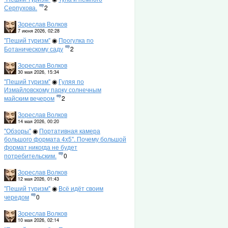
Серпухова.
2
Зореслав Волков
7 июня 2026, 02:28
"Пеший туризм"
◉
Прогулка по
Ботаническому саду
2
Зореслав Волков
30 мая 2026, 15:34
"Пеший туризм"
◉
Гуляя по
Измайловскому парку солнечным
майским вечером
2
Зореслав Волков
14 мая 2026, 00:20
"Обзоры"
◉
Портативная камера
большого формата 4x5". Почему большой
формат никогда не будет
потребительским.
0
Зореслав Волков
12 мая 2026, 01:43
"Пеший туризм"
◉
Всё идёт своим
чередом
0
Зореслав Волков
10 мая 2026, 02:14