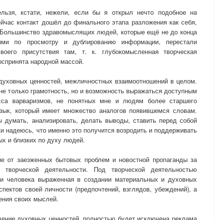
льзя, кстати, нежели, если бы я открыл нечто подобное на
ейчас контакт дошёл до финального этапа разложения как себя,
 Большинство здравомыслящих людей, которые ещё не до конца
ями по просмотру и дублированию информации, перестали
воего присутствия там, т. к. глубокомысленная творческая
оспринята народной массой.
духовных ценностей, межличностных взаимоотношений в целом.
не только грамотность, но и возможность выражаться доступным
сса варваризмов, не понятных мне и людям более старшего
язык, который имеет множество аналогов появившемся словам.
 думать, анализировать, делать выводы, ставить перед собой
ки надеюсь, что именно это получится возродить и поддерживать
ых и близких по духу людей.
ие от заезженных бытовых проблем и новостной пропаганды за
и творческой деятельности. Под творческой деятельностью
и человека выраженная в создании материальных и духовных
пектов своей личности (предпочтений, взглядов, убеждений), а
жения своих мыслей.
ждение духовных ценностей, полностью будет исключена реклама