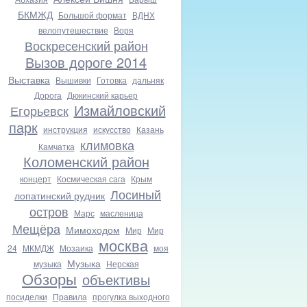
БКМЖД
Большой формат
ВДНХ
велопутешествие
Воря
Воскресенский район
Вызов дороге 2014
Выставка
Вышивки
Готовка
дальняк
Дорога
Дюкинский карьер
Измайловский
Егорьевск
парк
инструкция
искусство
Казань
климовка
Камчатка
Коломенский район
концерт
Космическая сага
Крым
Лосиный
лопатинский рудник
остров
Марс
масленица
Мещёра
Мимоходом
Мир
Мир
москва
24
МКМДЖ
Мозаика
моя
Музыка
музыка
Нерская
Обзоры
объективы
посиделки
Правила
прогулка выходного