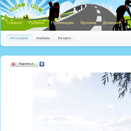
Главная
Рубрики
Публикации
Хроника
Дневники
У
Фотографии
Альбомы
На карте
Поделиться…