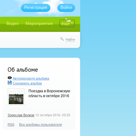
Регистрация
Войти
Видео
Мероприятия
еще
Найти
Об альбоме
Автопросмотр альбома
Сохранить альбом
Поездка в Воронежскую
область в октябре 2016
Зореслав Волков
12 октября 2016, 03:25
RSS
·
Все альбомы пользователя