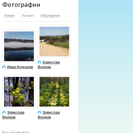
Фотографии
Новые
Лучшие
Обсуждение
Зореслав
Иван Курганов
Волков
Зореслав
Зореслав
Волков
Волков
Все лучшие фото