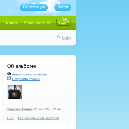
Регистрация
Войти
Видео
Мероприятия
еще
Найти
Об альбоме
Автопросмотр альбома
Сохранить альбом
Зореслав Волков
12 мая 2026, 01:44
RSS
·
Все альбомы пользователя