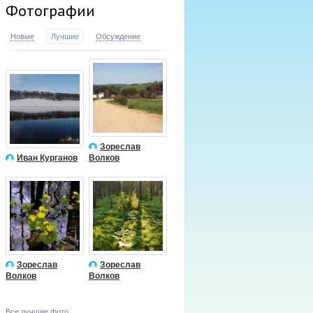
Фотографии
Новые
Лучшие
Обсуждение
Зореслав
Иван Курганов
Волков
Зореслав
Зореслав
Волков
Волков
Все лучшие фото