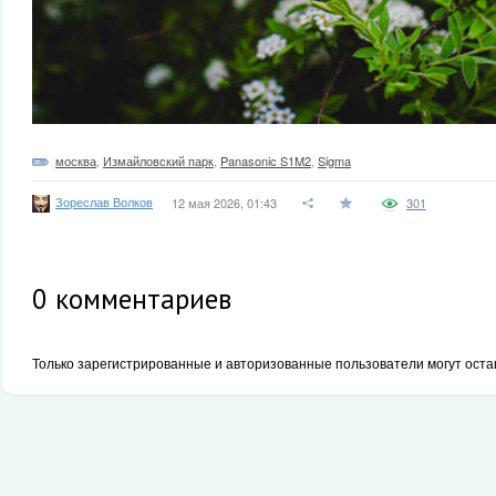
москва
,
Измайловский парк
,
Panasonic S1M2
,
Sigma
Зореслав Волков
12 мая 2026, 01:43
301
0
комментариев
Только зарегистрированные и авторизованные пользователи могут оста