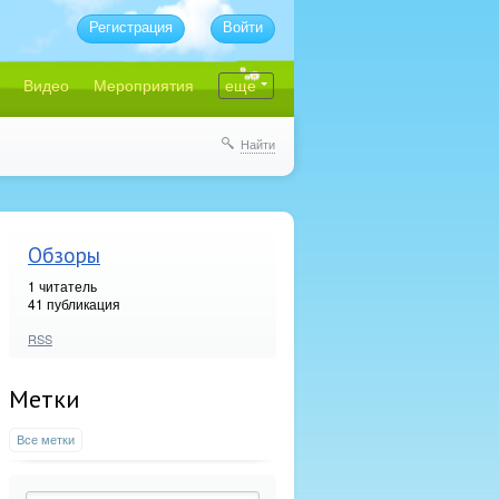
Регистрация
Войти
Видео
Мероприятия
еще
Найти
Обзоры
1
читатель
41 публикация
RSS
Метки
Все метки