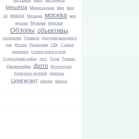
Мещёра
Мимоходом
Мир
Мир
москва
24
МКМДЖ
Мозаика
моя
Музыка
музыка
Нерская
Обзоры
объективы
посиделки
Правила
прогулка выходного
дня
Россия
Рязановка
СВХ
Старое
аракчино
страна снега и огня
Тула
Судогодский район
тест
Тучково
фото
Узкоколейки
Фотосессия
Храм всех религий
хрипань
Цемгигант
Шаори
Шерна