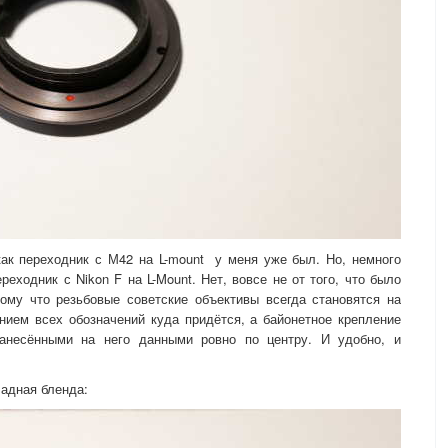
 как переходник с М42 на L-mount у меня уже был. Но, немного
еходник с Nikon F на L-Mount. Нет, вовсе не от того, что было
тому что резьбовые советские объективы всегда становятся на
нием всех обозначений куда придётся, а байонетное крепление
нанесёнными на него данными ровно по центру. И удобно, и
ладная бленда: