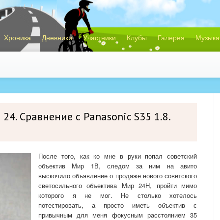
Хроника
Дневники
Участники
Клубы
Галерея
Музыка
24. Сравнение с Panasonic S35 1.8.
После того, как ко мне в руки попал советский
объектив Мир 1В, следом за ним на авито
выскочило объявление о продаже нового советского
светосильного объектива Мир 24Н, пройти мимо
которого я не мог. Не столько хотелось
потестировать, а просто иметь объектив с
привычным для меня фокусным расстоянием 35