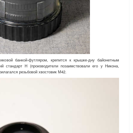
иковой банкой-футляром, крепится к крышке-дну байонетным
ий стандарт Н (производители позаимствовали его у Никона,
прилагался резьбовой хвостовик М42.