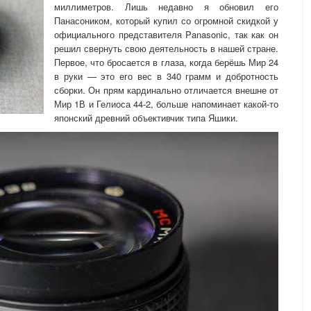
миллиметров. Лишь недавно я обновил его
Панасоником, который купил со огромной скидкой у
официального представителя Panasonic, так как он
решил свернуть свою деятельность в нашей стране.
Первое, что бросается в глаза, когда берёшь Мир 24
в руки — это его вес в 340 грамм и добротность
сборки. Он прям кардинально отличается внешне от
Мир 1В и Гелиоса 44-2, больше напоминает какой-то
японский древний объективчик типа Яшики.