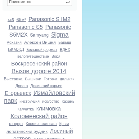
Panasonic S1M2
65м²
4x5
Panasonic S5
Panasonic
Sigma
S5M2X
Samyang
Алексей Вишня
Абхазия
Барыш
БКМЖД
Большой формат
ВДНХ
велопутешествие
Воря
Воскресенский район
Вызов дороге 2014
Выставка
Вышивки
Готовка
дальняк
Дорога
Дюкинский карьер
Измайловский
Егорьевск
парк
инструкция
искусство
Казань
климовка
Камчатка
Коломенский район
концерт
Космическая сага
Крым
Лосиный
лопатинский рудник
остров
Марс
масленица