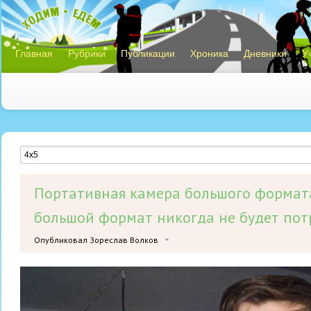
Главная
Рубрики
Публикации
Хроника
Дневники
У
Портативная камера большого формата
большой формат никогда не будет пот
Опубликовал Зореслав Волков