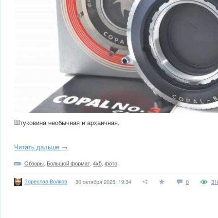
Штуковина необычная и архаичная.
Читать дальше →
Обзоры
,
Большой формат
,
4x5
,
фото
Зореслав Волков
30 октября 2025, 19:34
0
31