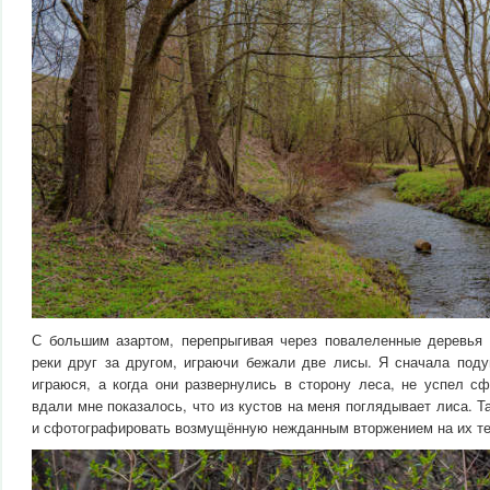
С большим азартом, перепрыгивая через повалеленные деревья 
реки друг за другом, играючи бежали две лисы. Я сначала подум
играюся, а когда они развернулись в сторону леса, не успел сф
вдали мне показалось, что из кустов на меня поглядывает лиса. Т
и сфотографировать возмущённую нежданным вторжением на их т