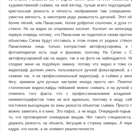
художественной съёмки, на мой взгляд, лучше всего подходящий 
кристальная резкость и чёткость изображения там совершенно
уместна мягкость, в некотором роде размытость деталей. Этот о
более лёгкий, чем Панасоник, более добротно сколочен, в духе 
стекло. Но на видео он откровенно косячит. Косячит он непосред
первую очередь потому, что Панасоник не поделился своим проток
объективы Сигма будут отставать в этом плане от родных стёкол
Панасониках лишь только контрастная автофокусировка, в
фотоаппаратах есть ещё и фазовая, поэтому На Сигме с С
автофокусировкой как на видео, так и на фото не наблюдается. Н
сподвиг меня на подобную замену, потому что видео я тоже с
видеограф должен уметь пользоваться ручной фокусировкой, а н
скажем так, я не профессиональный видеограф, а съёмки у мен
бегу, времени для ручных настроек иногда просто нет. Понят
статические видеослайды пейзажей можно снимать и на ручной ф
отменять того факта, что с профессионализмом владения
кинематографистов тоже не всё идеально, поэтому в моду сей
постоянно выходящим из зоны резкости объектом съёмки. Просто т
можно заметить и в кино. Это пафос, а не мода. Очередной порыв 
то, что противоречит очевидным вещам. Нет такого специалиста
держать резкость на объекте, бегущим в сторону камеры. А пер
кадре, это косяк, а не элемент реалистичности.