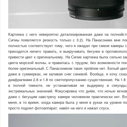
Картинка с него невероятно детализированная даже на полнойс
Сигмы появляется резкость только с 3.2). На Панасонике мне по
полностью соответствует тому, чего я ожидал при смене камеры 
приходится ничего править, и выкручивать бегунки в противопол
привести цвет к оригинальному. На Сигме картинка была сильно за
цвета морской волны, и правилась с трудом, без возможности поня
более оригинальный. С Панасоником таких проблем нет. Белый цве
даже в суммерках, не заливая снег синевой. Вообще, я хочу сказ
диафрагмами 2.8 и 1.8 по светопропусканию существенная. На 1.8
в полной темноте, не устанавливая ни выдержку в секунд
экстремальных значений. Фокусировка что днём, что ночью мгнов
даже с бегущим навстречу камере человеком практически нет. Во
меня, в то время, когда камера была у меня в руках на уровне п
просто поднял фотоаппарат, навёл на него и нажал спуск.