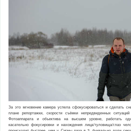
За это мгновение камера успела сфокусироваться и сделать сни
плане репортажки, скорости съёмки непредвиденных ситуаций
Фотоаппарата и объектива на высшем уровне, работать од
касательно фокусировки и нахождения лица/туловища/глаз чел
происходит быстрее, чем у Сигмы раза в 3, буквально доли сек