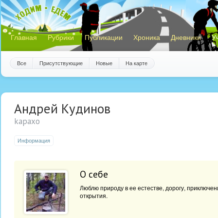
Главная
Рубрики
Публикации
Хроника
Дневники
У
Все
Присутствующие
Новые
На карте
Андрей Кудинов
kapaxo
Информация
О себе
Люблю природу в ее естестве, дорогу, приключе
открытия.