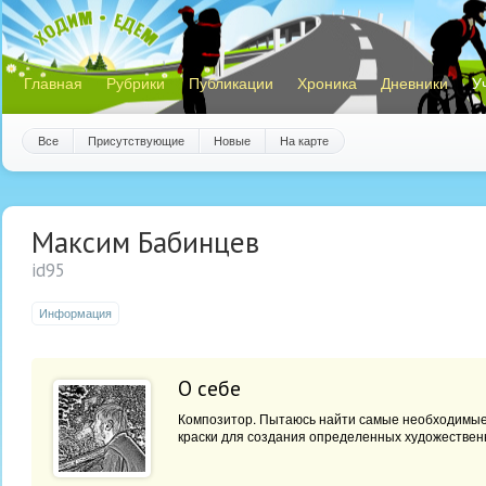
Главная
Рубрики
Публикации
Хроника
Дневники
У
Все
Присутствующие
Новые
На карте
Максим Бабинцев
id95
Информация
О себе
Композитор. Пытаюсь найти самые необходимые
краски для создания определенных художествен