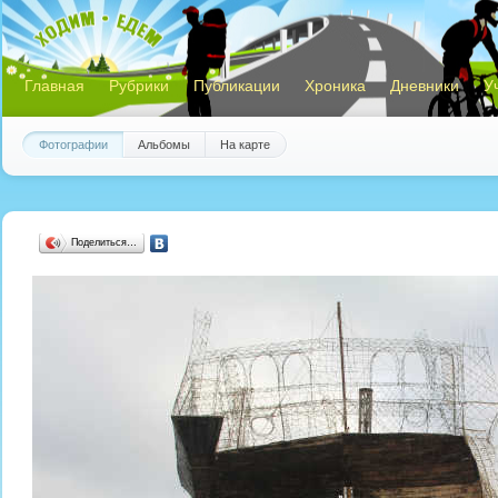
Главная
Рубрики
Публикации
Хроника
Дневники
У
Фотографии
Альбомы
На карте
Поделиться…