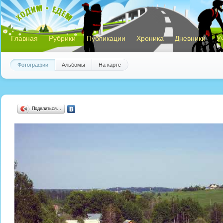
Главная
Рубрики
Публикации
Хроника
Дневники
У
Фотографии
Альбомы
На карте
Поделиться…