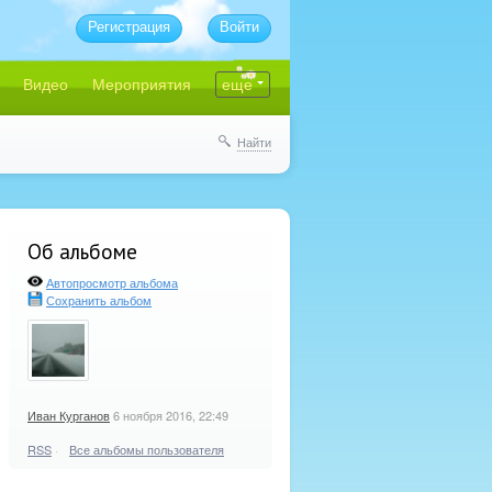
Регистрация
Войти
Видео
Мероприятия
еще
Найти
Об альбоме
Автопросмотр альбома
Сохранить альбом
Иван Курганов
6 ноября 2016, 22:49
RSS
·
Все альбомы пользователя