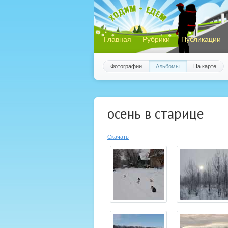
Главная
Рубрики
Публикации
Фотографии
Альбомы
На карте
осень в старице
Скачать