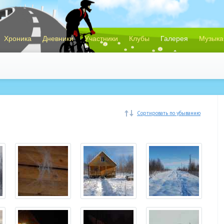
Хроника
Дневники
Участники
Клубы
Галерея
Музыка
Сортировать по убыванию