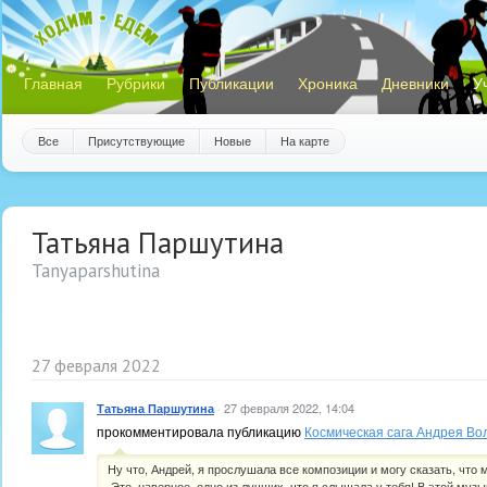
Главная
Рубрики
Публикации
Хроника
Дневники
У
Все
Присутствующие
Новые
На карте
Татьяна Паршутина
Tanyaparshutina
27 февраля 2022
·
27 февраля 2022, 14:04
Татьяна Паршутина
прокомментировала публикацию
Космическая сага Андрея Во
Ну что, Андрей, я прослушала все композиции и могу сказать, что
Это, наверное, одно из лучших, что я слышала у тебя! В этой музы