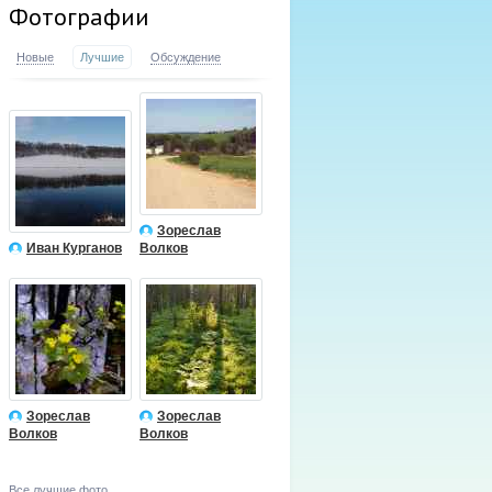
Фотографии
Новые
Лучшие
Обсуждение
Зореслав
Иван Курганов
Волков
Зореслав
Зореслав
Волков
Волков
Все лучшие фото