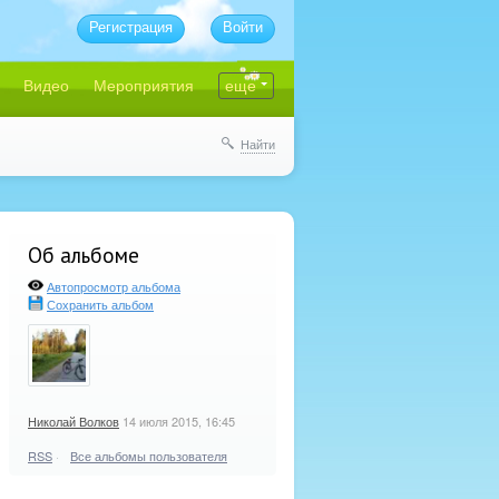
Регистрация
Войти
Видео
Мероприятия
еще
Найти
Об альбоме
Автопросмотр альбома
Сохранить альбом
Николай Волков
14 июля 2015, 16:45
RSS
·
Все альбомы пользователя