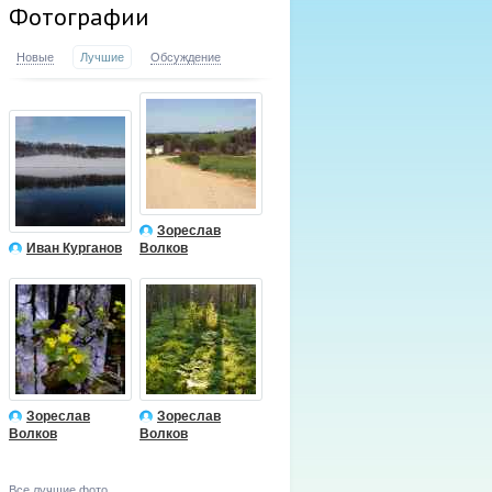
Фотографии
Новые
Лучшие
Обсуждение
Зореслав
Иван Курганов
Волков
Зореслав
Зореслав
Волков
Волков
Все лучшие фото