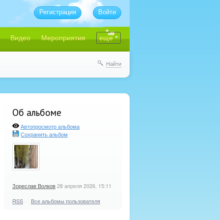
Регистрация
Войти
Видео
Мероприятия
еще
Найти
Об альбоме
Автопросмотр альбома
Сохранить альбом
Зореслав Волков
28 апреля 2026, 15:11
RSS
·
Все альбомы пользователя