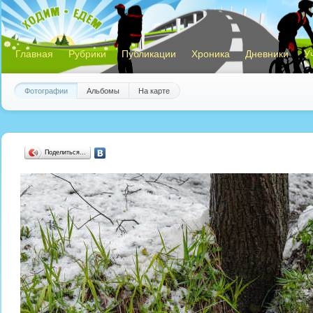
Главная
Рубрики
Публикации
Хроника
Дневники
У
Фотографии
Альбомы
На карте
Поделиться…