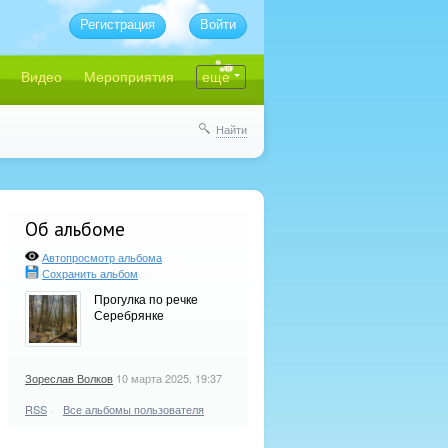
Регистрация
Войти
Видео
Мероприятия
еще
Найти
Об альбоме
Автопросмотр альбома
Сохранить альбом
Прогулка по речке
Серебрянке
Зореслав Волков
10 марта 2025, 19:37
RSS
·
Все альбомы пользователя