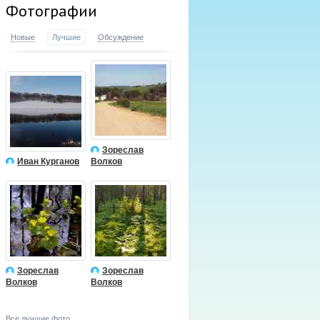
Фотографии
Новые
Лучшие
Обсуждение
Зореслав
Иван Курганов
Волков
Зореслав
Зореслав
Волков
Волков
Все лучшие фото