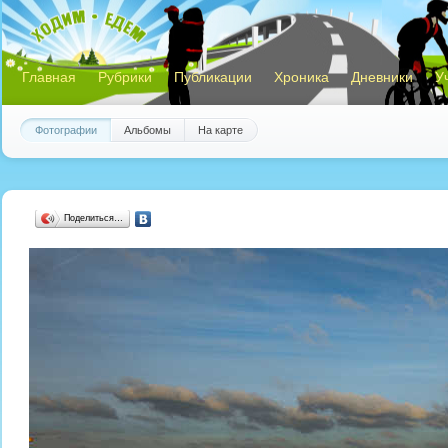
Главная
Рубрики
Публикации
Хроника
Дневники
У
Фотографии
Альбомы
На карте
Поделиться…