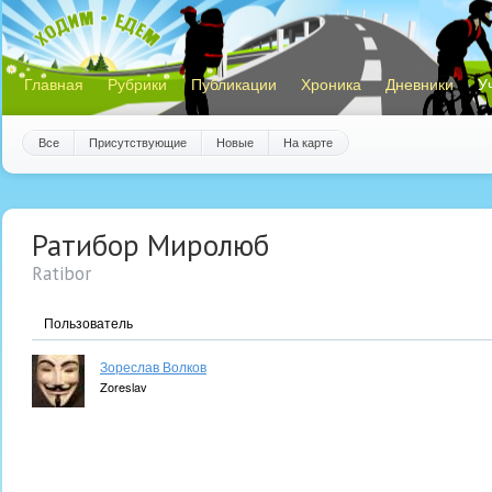
Главная
Рубрики
Публикации
Хроника
Дневники
У
Все
Присутствующие
Новые
На карте
Ратибор Миролюб
Ratibor
Пользователь
Зореслав Волков
Zoreslav