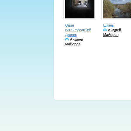
Один
Шкинь
китайгородский
Андрей
дворик
Майоров
Андрей
Майоров