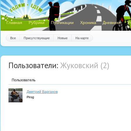
Главная
Рубрики
Публикации
Хроника
Дневники
У
Все
Присутствующие
Новые
На карте
Пользователи:
Жуковский (2)
Пользователь
Дмитрий Варганов
Pirog